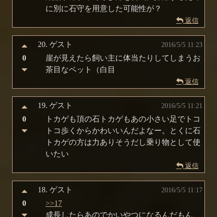
に別に石守を用意した可能性が？
返信
20.
ゲスト
2016/5/5 11:23
0
崖が見えたら飼い主に体当たりしてしまうお
茶目なペット（白目
返信
19.
ゲスト
2016/5/5 11:21
0
トカゲも頂の石トカゲもあの小さい足でトコ
トコ歩くからかわいいんだよなー。とくに石
トカゲの方は力ありそうだし乗り物として使
いたい
返信
18.
ゲスト
2016/5/5 11:17
0
>>17
成長したらあのでかいやつになるんだもん