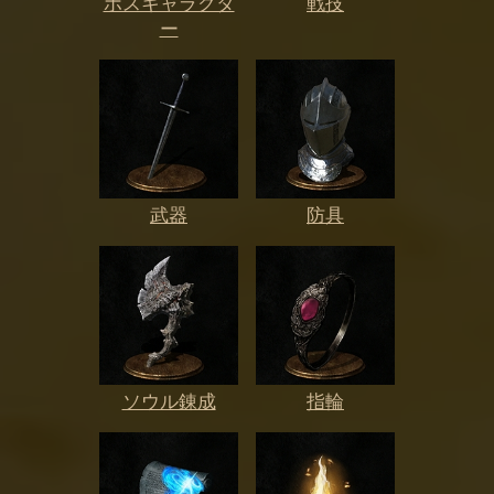
ボスキャラクタ
戦技
ー
武器
防具
ソウル錬成
指輪