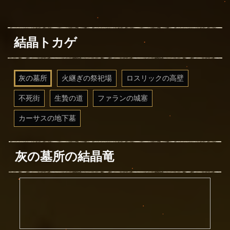
結晶トカゲ
灰の墓所
火継ぎの祭祀場
ロスリックの高壁
不死街
生贄の道
ファランの城塞
カーサスの地下墓
灰の墓所の結晶竜