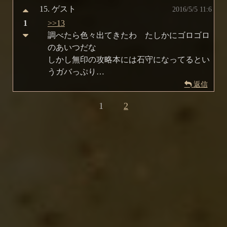
15.
ゲスト
2016/5/5 11:6
1
>>13
調べたら色々出てきたわ たしかにゴロゴロ
のあいつだな
しかし無印の攻略本には石守になってるとい
うガバっぷり…
返信
1
2