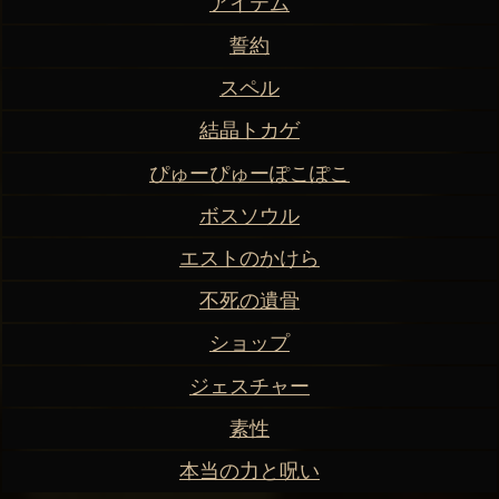
アイテム
誓約
スペル
結晶トカゲ
ぴゅーぴゅーぽこぽこ
ボスソウル
エストのかけら
不死の遺骨
ショップ
ジェスチャー
素性
本当の力と呪い