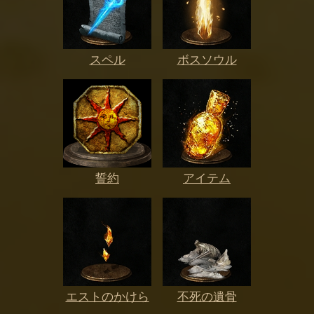
スペル
ボスソウル
誓約
アイテム
エストのかけら
不死の遺骨