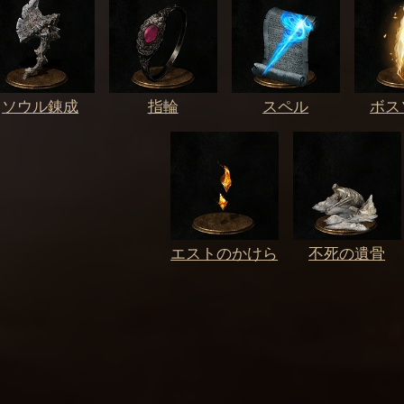
ソウル錬成
指輪
スペル
ボス
エストのかけら
不死の遺骨