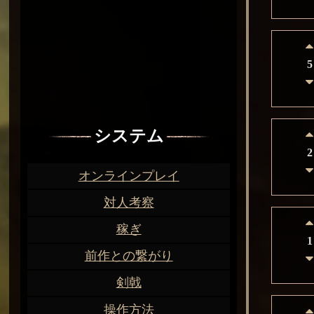
5
システム
2
オンラインプレイ
対人考察
稼ぎ
1
前作との繋がり
剣戟
操作方法