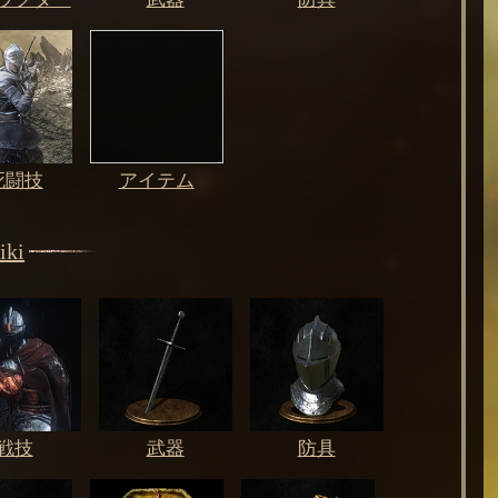
死闘技
アイテム
ki
戦技
武器
防具