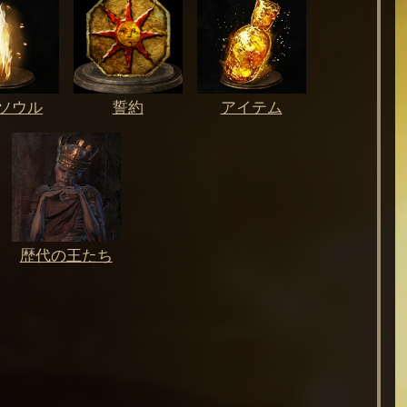
ソウル
誓約
アイテム
歴代の王たち