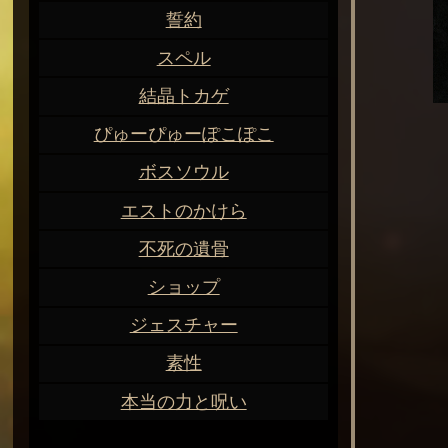
誓約
スペル
結晶トカゲ
ぴゅーぴゅーぽこぽこ
ボスソウル
エストのかけら
不死の遺骨
ショップ
ジェスチャー
素性
本当の力と呪い