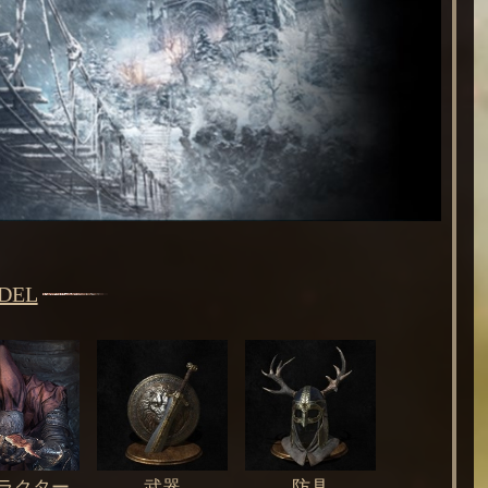
NDEL
ラクター
武器
防具