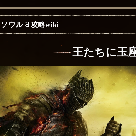
ソウル３攻略wiki
王たちに玉