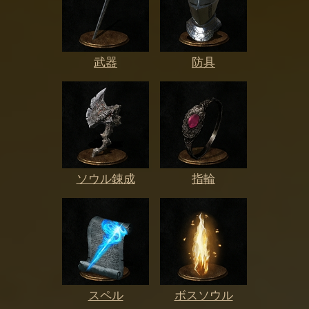
武器
防具
ソウル錬成
指輪
スペル
ボスソウル