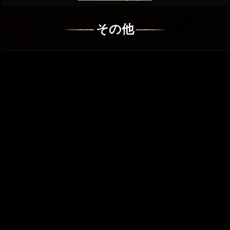
その他
スクリーンショット
コンセプトアート
動画
更新履歴
ボスキャラクター
王者の墓守
アリアンデルの絵画世界
浮かぶ混沌
瞬間凍結