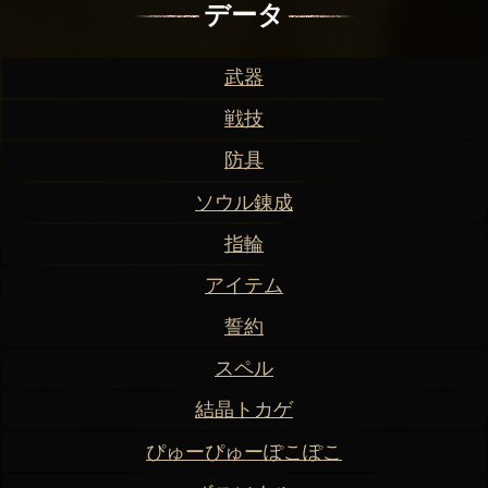
データ
武器
戦技
防具
ソウル錬成
指輪
アイテム
誓約
スペル
結晶トカゲ
ぴゅーぴゅーぽこぽこ