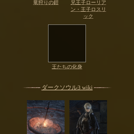
竜狩りの鎧
兄王子ローリア
ン・王子ロスリ
ック
王たちの化身
ダークソウル3 wiki