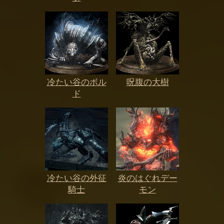
冷たい谷のボル
呪腹の大樹
ド
冷たい谷の外征
炎のはぐれデー
騎士
モン