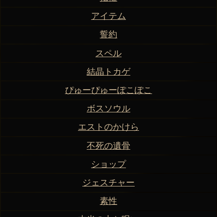
アイテム
誓約
スペル
結晶トカゲ
ぴゅーぴゅーぽこぽこ
ボスソウル
エストのかけら
不死の遺骨
ショップ
ジェスチャー
素性