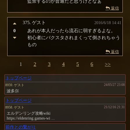
監禁するのが普通だと思うけどなぁ
返信
375.
ゲスト
2016/6/18 14:41
0
あれが本人だったら流石に弱すぎるよな。
初心者にバクスタされまくって倒されちゃう
もの
返信
1
2
3
4
5
6
>>