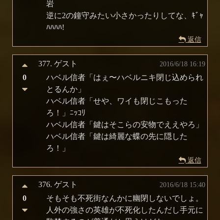
岩
逆に2の鐘守みたい小さかったりしてな、ｷﾞｬ
ﾊﾊﾊﾊ!
返信
377.
ゲスト
2016/6/18 16:19
0
ハベル信者「はぇ〜ハベルニキ閉じ込められ
とるんか」
ハベル信者「せや、ワイも閉じこもった
ろ！」ﾆｯｺﾘ
ハベル信者「鍵はそこらの安物でええやろ」
ハベル信者「鍵は綺麗な蝶の先に隠した
ろ！」
返信
376.
ゲスト
2016/6/18 15:40
0
そもそも不死街なんかに幽閉しないでしょ。
人外の強さの英雄が不死化したんだし手元に