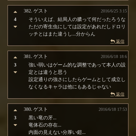
382.
ゲスト
2016/6/25 3:15
4
そういえば、結局人の膿って何だったろうな
ただの寄生虫にしては設定があれだしドロリ
ッチとはまた違うし...分からん
返信
381.
ゲスト
2016/6/18 18:6
3
強い弱いはゲーム的な調整であって本人の設
定とは違うと思う
設定通りの強さにしたらゲームとして成立し
なくなるキャラは他にもあるじゃない
返信
380.
ゲスト
2016/6/18 17:53
3
黒い竜の牙...
竜体石の存在...
内面の見えない分厚い鎧...