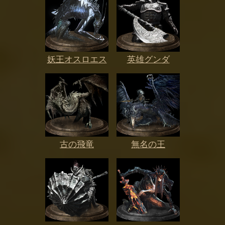
妖王オスロエス
英雄グンダ
古の飛竜
無名の王