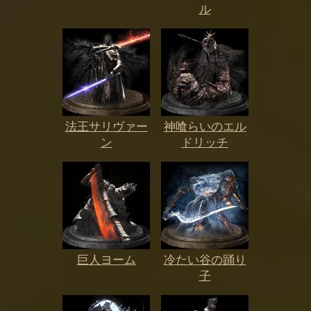
ル
法王サリヴァー
神喰らいのエル
ン
ドリッチ
巨人ヨーム
冷たい谷の踊り
子