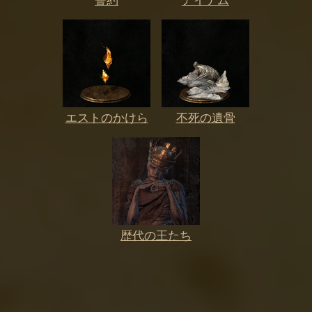
誓約
アイテム
エストのかけら
不死の遺骨
歴代の王たち