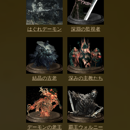
はぐれデーモン
深淵の監視者
結晶の古老
深みの主教たち
デーモンの老王
覇王ウォルニー