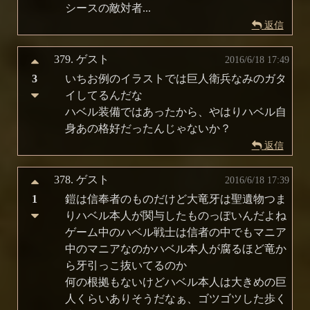
シースの敵対者...
返信
379.
ゲスト
2016/6/18 17:49
3
いちお例のイラストでは巨人衛兵なみのガタ
イしてるんだな
ハベル装備ではあったから、やはりハベル自
身あの格好だったんじゃないか？
返信
378.
ゲスト
2016/6/18 17:39
1
鎧は信奉者のものだけど大竜牙は聖遺物つま
りハベル本人が関与したものっぽいんだよね
ゲーム中のハベル戦士は信者の中でもマニア
中のマニアなのかハベル本人が腐るほど竜か
ら牙引っこ抜いてるのか
何の根拠もないけどハベル本人は大きめの巨
人くらいありそうだなぁ、ゴツゴツした歩く